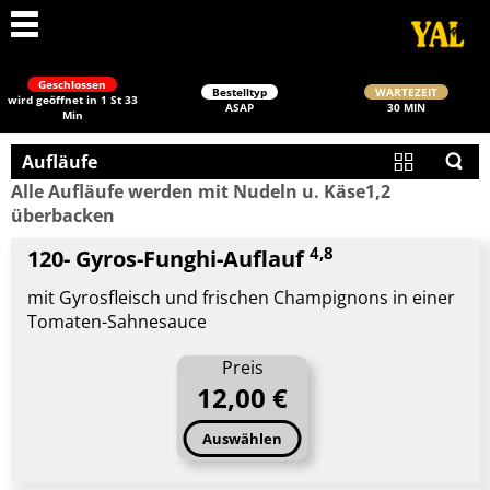
Geschlossen
Bestelltyp
WARTEZEIT
wird geöffnet in 1 St 33
ASAP
30 MIN
Min
Aufläufe
Alle Aufläufe werden mit Nudeln u. Käse1,2
überbacken
4,8
120- Gyros-Funghi-Auflauf
mit Gyrosfleisch und frischen Champignons in einer
Schließen
Tomaten-Sahnesauce
Preis
12,00 €
Auswählen