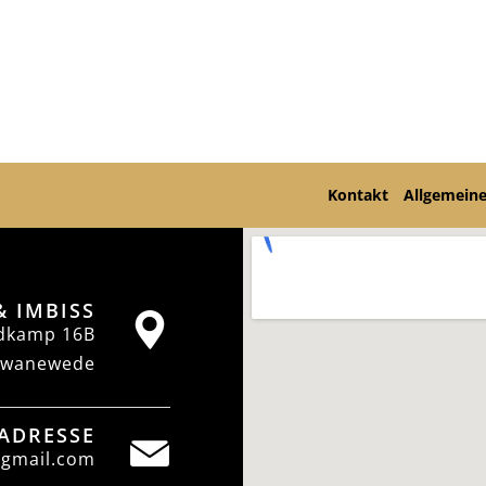
Kontakt
Allgemein
& IMBISS
dkamp 16B
hwanewede
-ADRESSE
@gmail.com