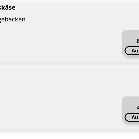
skäse
 gebacken
Au
Au