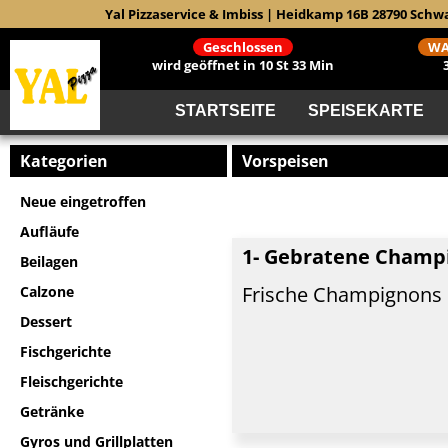
Yal Pizzaservice & Imbiss | Heidkamp 16B 28790 Sch
Geschlossen
WA
wird geöffnet in 10 St 33 Min
STARTSEITE
SPEISEKARTE
Kategorien
Vorspeisen
Neue eingetroffen
Aufläufe
1- Gebratene Champ
Beilagen
Frische Champignons
Calzone
Dessert
Fischgerichte
Fleischgerichte
Getränke
Gyros und Grillplatten