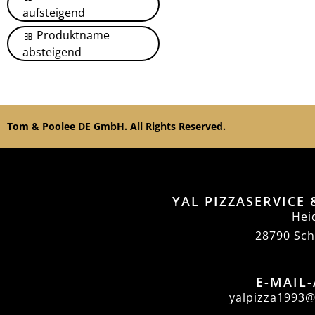
aufsteigend
Produktname
absteigend
Tom & Poolee DE GmbH. All Rights Reserved.
YAL PIZZASERVICE 
Hei
28790 Sc
E-MAIL
yalpizza1993