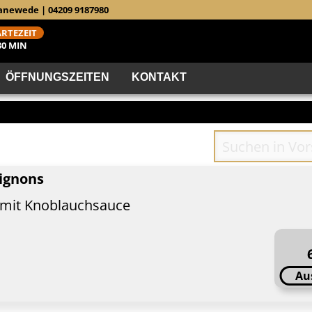
wanewede | 04209 9187980
RTEZEIT
30 MIN
ÖFFNUNGSZEITEN
KONTAKT
ignons
 mit Knoblauchsauce
Au