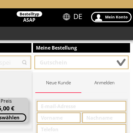
Bestelltyp
DE
Mein Konto
ASAP
Meine Bestellung
Neue Kunde
Anmelden
Preis
6,00 €
swählen