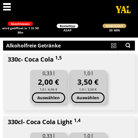
Geschlossen
Bestelltyp
WARTEZEIT
wird geöffnet in 1 St 50
ASAP
30 MIN
Min
Alkoholfreie Getränke
1,5
330c- Coca Cola
0,33 l
1,0 l
2,00 €
3,50 €
Schließen
1,0 l. 6,06 €
1,0 l. 3,50 €
Auswählen
Auswählen
1,4
330cl- Coca Cola Light
0,33 l
1,0 l