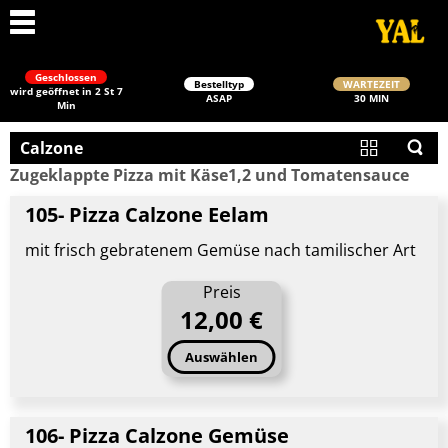
Geschlossen
Bestelltyp
WARTEZEIT
wird geöffnet in 2 St 7
ASAP
30 MIN
Min
Calzone
Zugeklappte Pizza mit Käse1,2 und Tomatensauce
105- Pizza Calzone Eelam
mit frisch gebratenem Gemüse nach tamilischer Art
Schließen
Preis
12,00 €
Auswählen
106- Pizza Calzone Gemüse